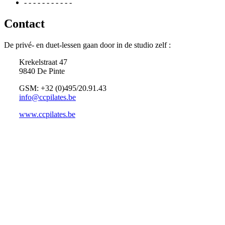
- - - - - - - - - - -
Contact
De privé- en duet-lessen gaan door in de studio zelf :
Krekelstraat 47
9840 De Pinte
GSM: +32 (0)495/20.91.43
info@ccpilates.be
www.ccpilates.be