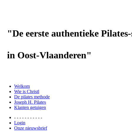
"De eerste authentieke Pilates-
in Oost-Vlaanderen"
Foto's: Oksana Ermoshenko / YOC
Welkom
Wie is Christl
De pilates methode
Joseph H. Pilates
Klanten getuigen
- - - - - - - - - - -
Login
Onze nieuwsbrief